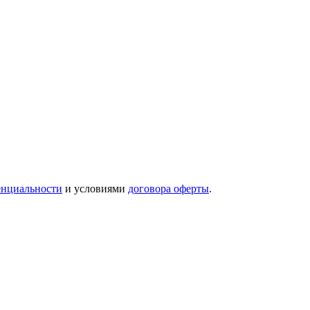
енциальности
и условиями
договора оферты
.