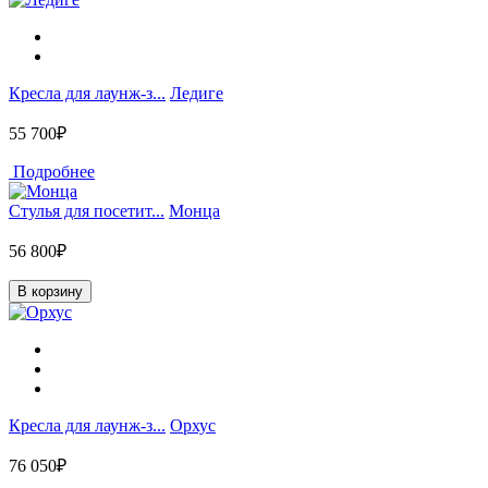
Кресла для лаунж-з...
Ледиге
55 700₽
Подробнее
Стулья для посетит...
Монца
56 800₽
В корзину
Кресла для лаунж-з...
Орхус
76 050₽