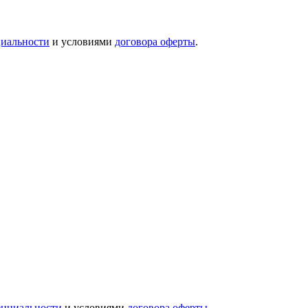
иальности
и условиями
договора оферты
.
енциальности
и условиями
договора оферты
.